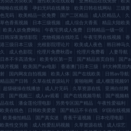
另类区另类欧美
|
激性欧美在线观看
|
亚洲精品在线免费
|
欧美
呦呦在线观看
|
孕妇无码在线播放
|
欧美日韩在线网站
|
三级黄
色无码
|
欧美精品一区免费
|
国产二区精品
|
成人区精品人
|
久
草色香蕉视频
|
日本三级视频
|
成人综合大香蕉
|
精品大陆欧美
|
欧美人妖免费网站
|
午夜宅男成人免费
|
日韩精品一级一区
|
日韩深夜激情影院
|
尤物视频在线吃瓜
|
午夜宅男在线视频
|
香
港三级日本三级
|
光根影院理论片
|
欧美成人夜色
|
韩日神马久
久
|
成人色影院
|
伦理片免费秋霞e
|
伦理片免费看
|
人妻导航
|
日本不卡高清免v
|
欧美专区第一页
|
国产精品首页自拍
|
国产a
级片视频
|
欧美国产aⅴ电影
|
香港澳门日本三级
|
91大神黑丝内
射
|
国内网友自拍视频
|
欧美人体
|
国产在线欧美
|
日韩av导航
|
精品国产日韩
|
久草在线资源站片
|
黄啪啪网
|
成人榴莲视频91
|
超级碰操在线播放
|
成人片无码
|
久草资源在线
|
亚洲白丝网
页
|
国产视频三
|
成人av观看
|
国产在线视频导航
|
国产视频精
品在线
|
潘金莲伦理电影
|
另类专区国产精品
|
午夜性爱福利
|
欧美在线色
|
日韩欧美爱爱
|
国产精品不卡在线
|
91国在线视频
|
欧美偷拍精品
|
国产真实迷
|
香蕉干逼视频
|
日本伦理电影
|
欧美性交另类
|
成人性爱乱码视频
|
久草资源在线
|
成人综艺
|