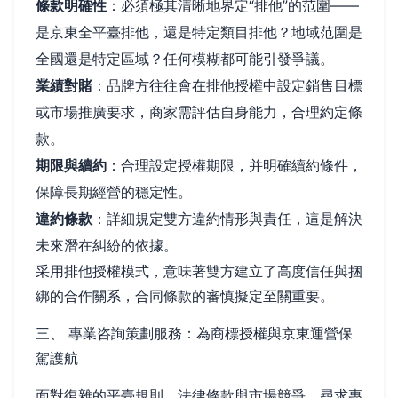
條款明確性
：必須極其清晰地界定“排他”的范圍——
是京東全平臺排他，還是特定類目排他？地域范圍是
全國還是特定區域？任何模糊都可能引發爭議。
業績對賭
：品牌方往往會在排他授權中設定銷售目標
或市場推廣要求，商家需評估自身能力，合理約定條
款。
期限與續約
：合理設定授權期限，并明確續約條件，
保障長期經營的穩定性。
違約條款
：詳細規定雙方違約情形與責任，這是解決
未來潛在糾紛的依據。
采用排他授權模式，意味著雙方建立了高度信任與捆
綁的合作關系，合同條款的審慎擬定至關重要。
三、 專業咨詢策劃服務：為商標授權與京東運營保
駕護航
面對復雜的平臺規則、法律條款與市場競爭，尋求專