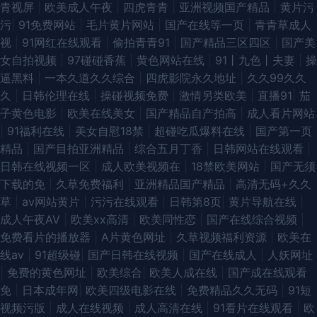
青视屏
|
欧美成人午夜
|
四虎青青
|
亚洲视频国产精品
|
黄片污
污
|
91免费网站
|
毛片黄片网站
|
国产在线等一页
|
青青草成人
视
|
91网红在线观看
|
偷拍青青91
|
国产精品三区四区
|
国产美
女自拍视频
|
97碰碰香蕉
|
黄色网站在线
|
91丨九色丨夫妻
|
操
逼黑料
|
一本久道久久综合
|
四虎影院永久地址
|
久久99久久
久
|
日韩伦理在线
|
操碰视频免费
|
激情另类欧美
|
直播91
|
茄
子黄色电影
|
欧美在线美女
|
国产精品自产拍高
|
成人看片网站
|
91福利在线
|
美女自慰18禁
|
超碰吃瓜爆料在线
|
国产第一页
精品
|
国产目拍亚洲精品
|
综合五月丁香
|
日韩网站在线观看
|
日韩在线视频一区
|
成人欧美视频在
|
18禁欧美网站
|
国产无须
下载的免
|
久草免费福利
|
亚洲精品国产精品
|
高清无码+久久
草
|
av网站黄片
|
污污在线观看
|
日韩第8页
|
黄片导航在线
|
成人午夜AV
|
欧美xx高清
|
欧美同性恋
|
国产在线综合视频
|
免费看片的播放器
|
A片黄色网址
|
久草视频福利资源
|
欧美在
线aⅴ
|
91超级碰
|
国产日韩在线视频
|
国产在线成人
|
人妖网址
|
免费的黄色网址
|
欧美综合
|
欧美人成在线
|
国产成在线观看
免
|
日本成年网
|
欧美四级电影在线
|
免费精品久久无码
|
91短
视频污版
|
成人在线视频
|
成人高清在线
|
91看片在线观看
|
欧