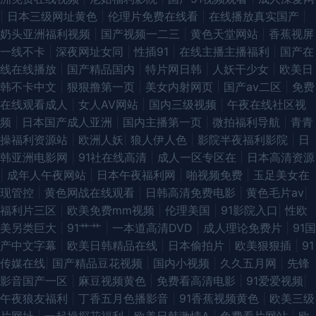
|
日本三级网址黄色
|
伦理片免费在线看
|
在线播放真实国产
|
欧美视频1区2区 91论坛视频在线 久荜中文字摹 91疯狂高潮对白合集 欧美性
奶头亚洲福利视频
|
国产视频一二三
|
黄色天堂网站
|
香蕉视屏
一线不卡
|
深夜网址女同
|
性插91
|
在线主播主播福利
|
国产在
爱1区2区 91精选探花视频 五月婷婷激情网 俺去颜色官网 日韩成人精品网站
线在线播放
|
国产精品国内
|
特片网日韩
|
人妖干少女
|
欧美日
韩不卡中文
|
狠狠撸第一页
|
美女内射网页
|
国产av二区
|
免费
91网站高清在线观看
在线观看成人
|
女人AV网站
|
国内三级视频
|
午夜在线社区视
频
|
日本国产成人亚洲
|
国内主播第一页
|
微拍福利导航
|
青青
操福利资源站
|
欧洲人妖
|
狼人伊人色
|
影院半夜福利影院
|
日
韩亚洲电影网
|
91社在线高清
|
成人一区专区在
|
日本高清资源
|
成年人午夜网站
|
日本午夜福利网
|
啪视频免费
|
玉足美女在
现管控
|
黄色网战在线观看
|
日韩高清免费电影
|
黄色毛片av
|
福利片三区
|
欧美免费mm视频
|
伦理美国
|
91影院入口
|
性欧
美另类巨大
|
91艹艹
|
一本道高清DVD
|
成人理论免费片
|
91国
产中文字幕
|
欧美日韩精品在线
|
日本偷拍片
|
欧美狠狠插
|
91
传媒在线
|
国产精品豆花视频
|
国内小视频
|
久久五月网
|
先锋
影音国产一区
|
麻豆视频黄色
|
免费看高清电影
|
91爱爱视频
|
午夜狼友福利
|
丁香五月色播影音
|
91香蕉视频黄色
|
欧美三级