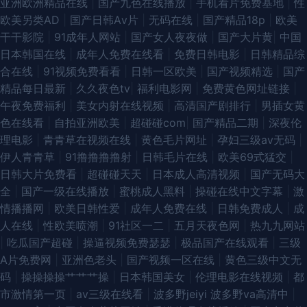
亚洲欧洲精品在线
|
国产九色在线播放
|
手机看片免费基地
|
性
欧美另类AD
|
国产日韩Aⅴ片
|
无码在线
|
国产精品18p
|
欧美
干干影院
|
91成年人网站
|
国产女人夜夜做
|
国产大片黄
|
中国
日本韩国在线
|
成年人免费在线看
|
免费日韩电影
|
日韩精品综
合在线
|
91视频免费看看
|
日韩一区欧美
|
国产视频精选
|
国产
精品每日最新
|
久久夜色tv
|
福利电影网
|
免费黄色网址链接
|
午夜免费福利
|
美女内射在线视频
|
高清国产剧排行
|
男插女黄
色在线看
|
自拍亚洲欧美
|
超碰碰com
|
国产精品二期
|
深夜伦
理电影
|
青青草在视频在线
|
黄色毛片网址
|
孕妇三级av无码
|
伊人青青草
|
91撸撸撸撸射
|
日韩毛片在线
|
欧美69式猛交
|
日韩大片免费看
|
超碰碰天天
|
日本成人高清视频
|
国产无码大
全
|
国产一级在线播放
|
蜜桃成人黑料
|
操碰在线中文字幕
|
激
情播播网
|
欧美日韩性爱
|
成年人免费在线
|
日韩免费成人
|
成
人在线
|
性欧美喷潮
|
91社区一二
|
五月天夜色网
|
热九九网站
|
吃瓜国产超碰
|
操逼视频免费瑟瑟
|
极品国产在线观看
|
三级
A片免费网
|
亚洲色老头
|
国产视频一区在线
|
黄色三级中文无
码
|
操操操操艹艹艹操
|
日本韩国美女
|
伦理电影在线视频
|
都
市激情第一页
|
av三级在线看
|
波多野jeiyi 波多野va高清中
|