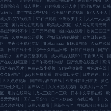
片网址
|
一起操探花福利
|
欧美日韩激情A
|
免费看片网站
|
欧
美影院夜夜
|
成人毛片-
|
超碰免费公开人妻
|
亚洲18网站
|
日韩
旡码Tv
|
成年在线免费视频
|
欧美精品在线视频
|
97人人干人
|
成人影院在线观看
|
BT在线观看
|
亚洲欧美中文
|
人人干人人摸
豆花
|
黄片网站在现观看
|
欧美成人家庭
|
成人网站高清无码
|
美妞污网站不卡
|
国厂无码视频
|
操碰在线观看
|
欧美三区国产
精品
|
久草免费公开视频
|
孕妇无码在线播放
|
欧美日韩在线一
区
|
午夜欧美福利网站
|
亚洲aaaaaa
|
91麻豆视频
|
久草在线最
新
|
日韩在线不卡
|
综合永久精品日韩
|
日韩在线导航
|
国产白
丝喷水
|
国产剧完整版观看
|
成人精品视频99
|
丁香伊人网
|
国
产在线视频直播
|
国产午夜福利电影
|
国产免费在线视频
|
高清
国产在线看片
|
免费在线小视频
|
91短视频免费
|
黄色片在线
|
久久99国产
|
gay片免费观看
|
欧美重口另类
|
日本婷婷五月天
|
久久婷婷视频
|
国产精品自在自线
|
欧美日韩亚洲在线
|
黄色
三级处女毛片
|
国产AV在
|
久久水蜜桃视频
|
欧美大片一区二
区
|
毛片在线网站
|
成人三级日本三级
|
日本中文字幕在线
|
欧
美爱爱网址
|
国产二区高清
|
日本人妖sex
|
在线日韩一卡
|
久
草久爱新视频
|
麻豆v免费看
|
最新色吊丝
|
在线视频欧美日韩
|