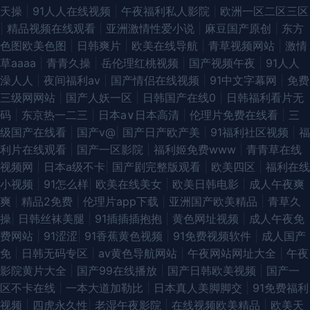
天操
|
91人人在线视频
|
午夜福利私人影院
|
欧洲一区二区三区
|
精品视频在线观看
|
亚洲激情性爱小说
|
麻豆国产原创
|
东方
色图欧美色图
|
日韩爽片
|
欧美在线导航
|
青草视频网站
|
激情
草aaaa
|
青青久操
|
岳伦理红桃视频
|
国产视频午夜
|
91人人
澡人人
|
夜间福利av
|
国产情侣在线视频
|
91中文字幕网
|
免费
三级网网站
|
国产人妖一区
|
日韩国产在线0
|
日韩福利看片无
码
|
东京热一二三
|
日本a∨日本高清
|
伦理片免费在线看
|
三
级国产在线看
|
国产v@
|
国产日产欧产美
|
91福利社区视频
|
福
利片在线观看
|
国产一区影院
|
福利姬免费www
|
青青草在线
视频网
|
日本a级不卡
|
国产剧完整版观看
|
欧美四区
|
福利在线
小视频
|
91怎么样
|
欧美在线美女
|
欧美日韩电影
|
成人午夜爽
爽
|
精品2免费
|
伦理片app下载
|
亚洲国产欧美精品
|
青草久
操
|
日韩丝袜美腿
|
91插插插抱抱
|
黄色网址视频
|
成人午夜免
费网站
|
91涩涩
|
91香蕉黄色视频
|
91免费视频软件
|
成人国产
免
|
日韩无码专区
|
av黄色导航网站
|
午夜网站网址大全
|
午夜
影院黄片大全
|
国产99在线播放
|
国产日韩欧美视频
|
国产一
区不卡在线
|
一本大道加勒比
|
日本真人美脚脚交
|
91免费福利
视频
|
四虎永久性
|
老湿午夜影院
|
在线视频欧美精品
|
欧美天