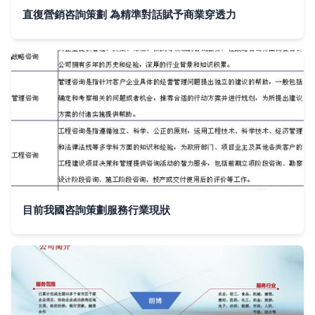
直復營銷咨詢策劃 為精準對話賦予商業穿透力
目前我國咨詢策劃服務行業現狀