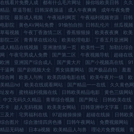
在线看片免费人成
|
都有什么毛片网址
|
操你啦欧美日韩
|
久久
精品
|
草逼导航
|
日韩深夜操逼
|
成人午夜爽爽
|
成年午夜免费
影院
|
最新成人视频
|
午夜福利网页
|
午夜福利视频资源
|
日韩
电影院
|
黄色AV网站免费
|
91偷拍自拍
|
日韩乱伦片
|
丝瓜视频
草莓视频
|
午夜丁香激情二区
|
香蕉狠狠操
|
欧美夜夜爽
|
欧美
影院二区
|
青青草在线论坛
|
欧美轮理电影
|
丁香五月亚洲网
|
成人精品在线视频
|
亚洲激情第一页
|
欧美性一页
|
加勒比综合
网
|
午夜宅男成人免费
|
国产第二区
|
午夜视频导航
|
超碰在线
欧洲
|
亚洲国产综合成人
|
国产黄大片
|
国产小视频高在线
|
91
干逼网
|
国产剧视频大全
|
男女搞黄网站
|
国产极品自拍
|
羞羞
综合网
|
欧美人与狗
|
欧美四级电影在线
|
欧美午夜片一级
|
欧
美精品hd
|
欧美在线观看网站
|
国产精品一一在线
|
久久黄色网
址发布
|
蜜桃福利视频在线
|
日韩欧美精品电影
|
黄色三级网站
|
中文无码久久精品
|
青草综合视频
|
国产网址
|
日韩欧美在线
不卡
|
趁人无码视频
|
欧美美女网站
|
日韩亚洲中文字幕
|
日本
三及片
|
宅男福利在线
|
97超碰操操操
|
超碰在线操
|
日韩欧美
综合图片
|
综合激情四房色播
|
日韩午夜网站
|
免费视频网站
|
精品无码秘
|
日本a视频
|
欧美精品人与兽
|
理论片免费视频
|
青