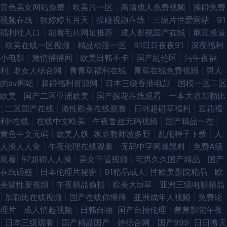
黄色美女网站免费
|
欧美片一区
|
高清成人免费视频
|
操碰免费
视频在线
|
狠婷婷五月天
|
操碰视频在线
|
三级片性爱网站
|
91
福利社入口
|
能看毛片网址推荐
|
成人影视国产在线
|
麻豆操逼
|
欧美在线一区视频
|
精品动漫一区
|
91日日夜夜91
|
深夜福利
小电影
|
激情播播网
|
欧美日韩不卡
|
国产乱伦区
|
污午夜福
利
|
老女人综合网
|
青青草福利在线
|
青草在线免费视频
|
男人
的av网站
|
超碰福利资源网
|
日本三级香港电彭
|
国模一区二区
欧美
|
国产二区亚洲欧美
|
国产探花在线观看
|
一本大道加勒比
|
二区国产在线
|
激性欧美在线观看
|
日韩超碰草福利
|
豆花福
利h在线
|
在线中文欧美
|
午夜鲁丝无码视频
|
国产精品一在
|
黄色中文无码
|
欧美人妖
|
家庭教师波多野
|
乱伦种子下载
|
人
人操人人肏
|
午夜伦理在线观看
|
无码中字网暴黑料
|
免费A级
观看
|
97超碰人人操
|
美女干逼视频
|
宅男久久国产精品
|
国产
在线诱惑
|
日本伦理片秘密
|
91精品成人
|
性欧美影院精品
|
欧
美猛性爱视频
|
午夜精品偷拍
|
欧美大bi草
|
亚洲三级电影精品
|
加勒比在线视频
|
国产在线你懂得
|
亚洲成年人视频
|
免费论
理片
|
成人情趣视频
|
日韩自啪
|
国产自拍伦理
|
羞羞影院午夜
|
日本三级观看
|
国产精品国产
|
婷综合网
|
国产999
|
日日撸天