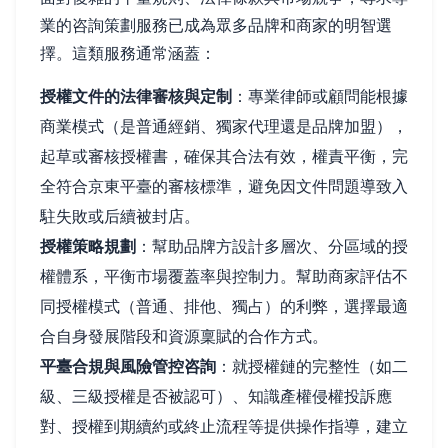
業的咨詢策劃服務已成為眾多品牌和商家的明智選
擇。這類服務通常涵蓋：
授權文件的法律審核與定制
：專業律師或顧問能根據
商業模式（是普通經銷、獨家代理還是品牌加盟），
起草或審核授權書，確保其合法有效，權責平衡，完
全符合京東平臺的審核標準，避免因文件問題導致入
駐失敗或后續被封店。
授權策略規劃
：幫助品牌方設計多層次、分區域的授
權體系，平衡市場覆蓋率與控制力。幫助商家評估不
同授權模式（普通、排他、獨占）的利弊，選擇最適
合自身發展階段和資源稟賦的合作方式。
平臺合規與風險管控咨詢
：就授權鏈的完整性（如二
級、三級授權是否被認可）、知識產權侵權投訴應
對、授權到期續約或終止流程等提供操作指導，建立