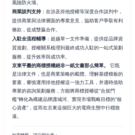
風險防火墻。
商業談判支持
：在涉及排他授權等深度合作談判中，
提供商業與法律層面的專業意見，協助客戶爭取有利
條款，促成雙贏合作。
入駐全流程輔導
：超越單一文件準備，提供從品牌資
質規劃、授權關系梳理到最終成功入駐的一站式策劃
服務，提升效率與成功率。
京東平臺的商標授權絕非一紙文書那么簡單。
它既
是法律文件，也是商業策略的載體。理解基礎模板的
要素，審慎運用排他授權這一強力工具，并適時借助
專業的咨詢策劃服務，方能將商標授權從“合規門
檻”轉化為構建品牌護城河、實現市場戰略目標的“核
心資產”，從而在京東這個巨大的電商生態中行穩致
遠。