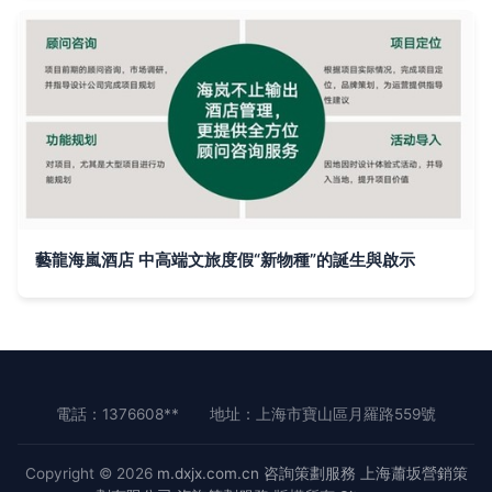
藝龍海嵐酒店 中高端文旅度假“新物種”的誕生與啟示
電話：1376608**
地址：上海市寶山區月羅路559號
Copyright © 2026
m.dxjx.com.cn
咨詢策劃服務
上海蕭坂營銷策