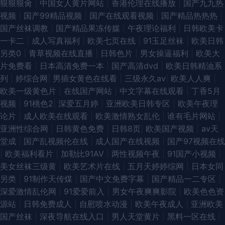
狠狠狠肏
|
中国女人黄片网站
|
香港伦理在线播放
|
国产九九热
视频
|
国产99精品视频
|
国产在线观看视频
|
国产精品热热热
|
国产丝袜调教
|
国产精品果冻传媒
|
午夜理论福利
|
日韩欧美卡
一卡二
|
成人写真福利
|
欧美七页在线
|
91玉足丝袜
|
欧美日韩
另类0
|
青草视频在线直播
|
日韩色片
|
男女操逼福利
|
欧美大
片免费看
|
日本高清免费一本
|
国产高清dvd
|
欧美日韩精油系
列
|
婷综合网
|
男插女黄色在线看
|
三级永久av
|
欧美人人爽
|
欧美一级黄色片
|
在线国产网站
|
中文字幕在线观看
|
丁香5月
视频
|
91桃色2
|
深爱五月婷
|
亚洲欧美日韩专区
|
欧美午夜理
论片
|
成人欧美在线观看
|
欧美激情熟女乱伦
|
谁有毛片网站
|
亚洲性综合网
|
日韩黄色免费
|
日韩8页
|
欧美国产视频
|
av天
堂成
|
国产乱视频伦在线
|
成人国产在线视频
|
国产97视频在线
|
欧美福利看片
|
加勒比91AV
|
两性视频午夜
|
91国产小视频
|
美女丝袜三级黄
|
欧美艺术片在线
|
五月天婷婷综网
|
日本女同
另类
|
91制作天传煤
|
国产中文免费字幕
|
国产精品一二专区
|
深爱激情乱伦网
|
91爱爱前入
|
男女午夜爽爽影院
|
欧美色色资
源站
|
日韩免费成人
|
自慰喷水动漫
|
欧美午夜成人
|
亚洲欧美
国产丝袜
|
深夜导航在线入口
|
男人天堂黄片
|
黑料一区在线
|