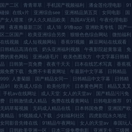
国产二区
|
青青草草
|
手机国产视频福利
|
潘金莲伦理电影
|
91
分类 91国产制服 91porn蝌蚪 伊人av在线 午夜91 影音先锋迷奸电影 91大片
碰操
|
在线v片
|
亚洲综合see
|
亚洲精品第五页
|
女同电影
|
国
产女人喷浆
|
伊人久久精品欧美
|
岛国AV无码
|
午夜伦理电影
高清 91爱豆影业 91部免费电影 综合狠狠操 AV亚洲超碰 超碰91操人人 国产
网
|
夜夜撸最新三区
|
成人18
|
91撸app
|
亚洲欧美专线
|
国产一
区二区国产
|
欧美亚洲综合另类
|
狠狠色色综合网站
|
微拍福利
91色在线 久久伊人色AV 九re国产 久久888 色导航国产综合第一页 51国产情
在线视频
|
成人短视频网站
|
香蕉91视频
|
麻豆网站在线观看
|
日韩精品高清在线
|
奶头亚洲福利视频
|
午夜影院超黄靠逼
|
免
侣在线 97伊人网 户外露出 男人天堂com 欧美亚洲麻豆 日韩成人无码久久精
费的黄色网站
|
亚洲a级毛片
|
欧美色图东方
|
中文字幕日韩精
品
|
日韩第一页免费
|
夜夜干天天
|
日本在线艺术写真
|
香蕉视
品 五月丁香国产在线网站 午夜神马福利社 极品伪娘TS 国产真实乱伦 亚洲精
频免费下载
|
免费不卡看黄网址
|
年最新中文字幕
|
日韩精品
999
|
人妻菊眼
|
国产精品女同一
|
日韩精品中文字幕
|
日韩精
品一区瑟瑟后入 香蕉在线观看视频 三级黄色官网 色国欧美 午夜性生爱妇妻
品91
|
欧美成人综合
|
欧美伦理片
|
日本黄色网页
|
精品叉叉叉
|
手机av在线网址
|
成人天堂
|
女人的天堂av
|
国产精品污污免
视频 淫淫网色五月一区 91豆花网亚 91福利社入口 91美女视频在线播放 极品
费
|
日韩激情成人精品
|
免费在线看黄网站
|
日韩电影推荐
|
91
无码草莓视频
|
无码成人精品在线
|
日本韩国免费
|
亚洲国产欧
视频91 九二午夜视频 欧美妇视频 99日精品 麻豆操逼视频网 日本淫网综合
美精品
|
91视频成人下载
|
少妇福利社区
|
四虎影院永久地址
|
女同影音先锋在线
|
91精品午夜网站
|
女人的天堂av
|
泰国玩人
日韩精品首页 日本韩国欧美国产 影音先锋无码精品 91视屏在线地址发布网
妖
|
日韩欧美亚洲一区
|
日本三级免费电影
|
亚洲无卡
|
三级网