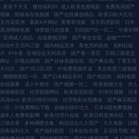
|
夜夜干天天
|
微拍福利91
|
成人欧美色图电影
|
免费高清国产
超碰97国产在线观看 欧美不卡的 免费国产视频 91第一国产视频导航 国产96
视频
|
狠狠肏在线视频
|
国产在线播放精品
|
欧美日欧大乱伦
|
五月花亚洲
|
最新A片网站
|
青青草传媒
|
东方四虎影院
|
日本
视频导航 九一影院天美传媒 91免费视频网 俺去也啦 91深夜视频 男女做爱视
高清网络电视
|
18禁超污在线看
|
无码国产区一区二
|
午夜91网
|
亚洲成人精品
|
在线蜜桃淫秽
|
国产拳交在线
|
超碰艹艹艹
|
频18 91黑料福利网 国产精品色悠悠女优 性爱AV影院 久久香蕉伊人网 91国
自拍中文无码三级
|
国内精品亚洲
|
黄色无码色色
|
福利社级
片
|
91午夜
|
亚洲综合无码高清
|
国产第一原页
|
日韩三级变态
产丝袜在线观看 五月婷国产 美日韩性交 91蜜桃在线观看 精品国产一二 中日
网址
|
91视在线精
|
国产丝袜美腿在线
|
国产爽在线
|
丁香五月
天社区
|
国产1区2区3区
|
91免费视频草逼
|
美女性爱三级视频
韩无码不卡 东方在线之成人Av 91麻豆传媒动漫 女同扣逼 91色漫网页版入口
|
嗯嗯噜影院一区
|
国产日本精品系列
|
国产精品性
|
福利电影
在线观看
|
成人午夜性
|
国产视频一区二
|
欧美视频大全
|
伊人
久久aw精品 国产乱子一二三区 亚洲第五页 国产美女主播福利av 亚洲中文字
插狠狠影院
|
伦理视频网站
|
欧美屁屁影院
|
91专区视频
|
日本
高清dvd
|
欧美日韩在99线
|
伦理电影在线播放
|
国产麻豆精品
幕版人妻 超碰69人妻自拍 亚洲东方影视av 豆花A黑料导航 青草视频在线播
一区
|
91免费网站下载
|
超碰在线91太久
|
日本A级免费视频
|
成年人免费电影网
|
欧美伦理片在线
|
欧美日韩亚洲在线
|
男女
放 国产自产精品一区精品 91com男女操 福利社视频久久 婷婷久久性爱精品
三级全黄
|
多种潮喷合集
|
精品综合久久国产
|
久久电影
|
日韩
深夜福利久久
|
国产福利影院
|
日本妇女在线
|
豆花性导航
|
欧
97大香蕉伊人 欧美性交精品视频 综合国产一区 青青草超碰在线 91视频牛牛
洲免费在线视频
|
尼姑福利影院
|
国产51视频观看
|
成人深爱网