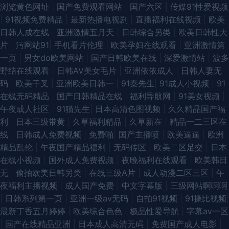
浏览黄色网址
|
国产免费观看网站
|
国产六区
|
传媒91性爱视频
夜视频在线观看 91丝袜福利 91福利爽片 婷婷五月天青草 91大神福利视频网
|
91视频免费精品
|
最新热播电视剧
|
直播福利在线视频
|
欧美
日韩人成在线
|
亚洲激情五月天
|
日韩综合另类
|
欧美日韩性大
91草视频 有码在线导航 亚洲国产欧美成人 91video在线观看 99这里是精品
片
|
污网站91
|
手机看片伦理
|
欧美孕妇在线观看
|
亚洲激情第
一页
|
男女do欧美网站
|
国产日韩欧美在线
|
深爱激情站
|
波多
91性感在线 欧美一级720p 狼友集中营一本道 国精第二页在线观看 黄色片视
野结在线观看
|
日韩AV美女毛片
|
亚洲依依成人
|
日韩人妻无
码
|
欧美干叉
|
亚洲欧美日韩一
|
91秦先生
|
91成人小视频
|
91
频网站欧美 国产群内射一区二区 福利午夜 91同城免费看 92福利在线 国产精
在线无码精品
|
国产日韩精品在线
|
福利导航网
|
91美女视频
|
午夜成人社区
|
91猫先生
|
日本高清色图视频
|
久久精品国产福
品久久无 91小视频大全在线观看 91黑丝网站 亚洲日本国产精品 婷婷五月份
利
|
日本三级带黄
|
久草福利精品
|
久草新在
|
精品一二三区在
线
|
日韩成人免费视频
|
免费啪
|
国产主播喷
|
欧美逼逼
|
欧洲
欧美 日韩老师AV 乱交AV在线 久久嫩草精品性视频 精品伦A片视频 国产精品
精品乱伦
|
午夜国产精品福利
|
无码传区
|
欧美二区足交
|
日本
在线小视频
|
国外成人免费视频
|
夜晚福利在线观看
|
欧美韩日
超碰 国产精品自拍97在线 国女不卡 91最新国产视频 91色资源在线播放 91
无
|
偷拍欧美日韩另类
|
在线三级A片
|
成人动漫二区三区
|
午
夜福利主播视频
|
成人国产免费
|
中文字幕版
|
三级网站啊啊啊
黑丝美女被我乱操 91丝袜视频网站 91免费WWW 91黄色操逼网站 91草伦理
|
日韩系列第一页
|
亚洲一级av无码
|
自拍91视频
|
91操比视频
|
最新丁香五月婷婷
|
欧美综合色色
|
极品性爱导航
|
字幕av一区
电影 夜色福利影院导航 日韩成人人妖在线 精品国产网址 白虎白丝逼 91网站
|
国产在线精品亚洲
|
日本成人高清无码
|
免费国产成人电影
|