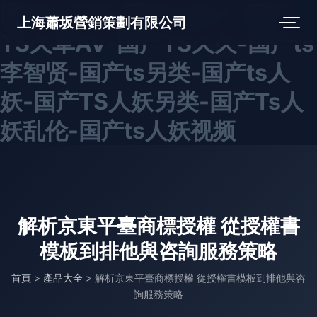
国产ts二区-国产ts后入-国产
上海蕭坂營銷策劃有限公司
TS久草AV-国产TS久久-国产ts
李智贤-国产ts另类-国产ts人
妖-国产TS人妖另类-国产Ts人
妖乱伦-国产ts人妖视频
解析京東平臺商標授權 從授權書
模板到排他與咨詢服務策略
首頁
>
產品大全
>
解析京東平臺商標授權 從授權書模板到排他與咨
詢服務策略