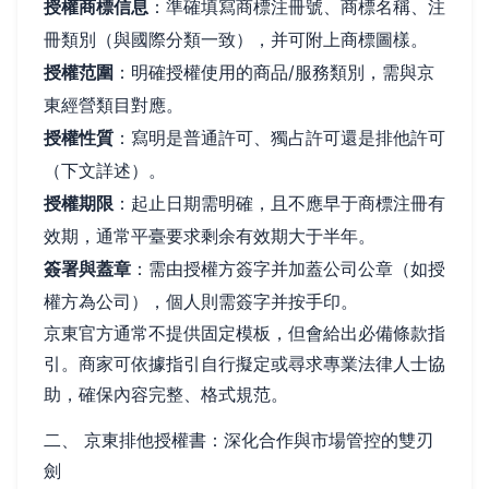
授權商標信息
：準確填寫商標注冊號、商標名稱、注
冊類別（與國際分類一致），并可附上商標圖樣。
授權范圍
：明確授權使用的商品/服務類別，需與京
東經營類目對應。
授權性質
：寫明是普通許可、獨占許可還是排他許可
（下文詳述）。
授權期限
：起止日期需明確，且不應早于商標注冊有
效期，通常平臺要求剩余有效期大于半年。
簽署與蓋章
：需由授權方簽字并加蓋公司公章（如授
權方為公司），個人則需簽字并按手印。
京東官方通常不提供固定模板，但會給出必備條款指
引。商家可依據指引自行擬定或尋求專業法律人士協
助，確保內容完整、格式規范。
二、 京東排他授權書：深化合作與市場管控的雙刃
劍