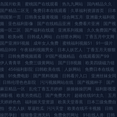
岛国片欧美
|
蜜桃国产在线观看
|
热九九网站
|
国内精品久久
|
入口桃色 最新先锋资源av 色欲久久99精品久久 玖玖精爱爱 黑丝足交后入 肏
国产精品二区无
|
免费日本在线观看
|
久草福利资源首页
|
日本
韩国第一页
|
日韩美女最黄视频
|
综合网五月
|
亚洲最大福利视
屄视频一区 91探花 91黑丝视频网站 性国产精品 91在线丝袜 91秒拍网 欧美
频
|
亚色福利影像
|
国产在线精品亚洲
|
免费看片亚洲
|
国产视
频一区二区
|
国产福利在线观
|
亚洲系列视频
|
久久免费国产视
黑白配 91爱爱 日韩无码第6页 九九热一6 后入黑丝秘书 九二午夜影院 东京
频
|
欧美α视
|
日韩成人网站
|
白丝喷水网站
|
丁香五月中文网
|
国产亚洲91视频
|
成年女人免费
|
蜜桃福利视频51
|
91一级片
|
热在线网址蜜桃 豆花91熟女 成人福利网站导航 成人网人妻久合 www馃ぉ
精品999
|
午夜福利视频男女
|
日本人妖艺人
|
丁香五月天狠狠
干
|
日韩免费视频观看
|
91国产视频精品
|
在线观看国产99
|
w91 91日韩永久 91大神com 91国产黑丝短片 91超碰丁香 91大神视频在线观
伊人青青草
|
免费三级黄网站
|
国产日B视频
|
欧美四级磁力链
接
|
456福利影院
|
曰韩欧美在线
|
人妖网站
|
免费日本在线视
看网址 91国际在线 www91线路一 天天橾天天看 日韩黄色成人免费网站 欧
频
|
91免费电影
|
国产黑料视频
|
日韩看片入口
|
亚洲丝袜女同
|
日韩伦理色色影院
|
污污视频网站在线
|
国产视频种子
|
国产
美黄久久 蜜臀91九色原创 欧美视频首页 欧美AA在线观看 91tv视频 影音先
麻豆精品一区
|
乱伦丁香五月婷婷
|
操操操操屄网
|
福利影视亚
洲影视
|
欧美另类残忍
|
国产免费大片
|
超碰在线91太久
|
五月
锋av资源导航 91黄页字幕网 91豆奶国产熟女 91n在线网址观看 亚洲精品99
天婷婷色色
|
福利姬天堂资源
|
欧美天堂香蕉
|
日本三级免费自
拍
|
变态人妖
|
草逼吃瓜
|
污污天堂
|
欧美在线不卡视频
|
日韩
久久 婷婷日韩一区二区三区 亚洲成a人片在线观 最新91福利区 91福利视频
操屄孕妇
|
狠狠鲁亚洲无码
|
免费肏屄网址
|
91在线人兽
|
日韩