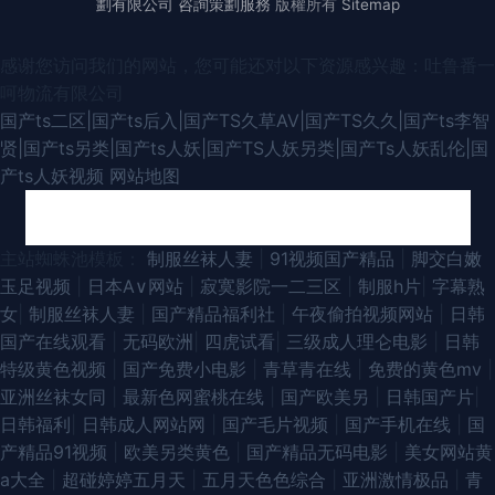
劃有限公司
咨詢策劃服務
版權所有
Sitemap
感谢您访问我们的网站，您可能还对以下资源感兴趣：吐鲁番一
呵物流有限公司
国产ts二区|国产ts后入|国产TS久草AV|国产TS久久|国产ts李智
贤|国产ts另类|国产ts人妖|国产TS人妖另类|国产Ts人妖乱伦|国
产ts人妖视频
网站地图
四虎影库网站 欧美一区二区高潮喷水 91超碰在线人人干 国产精品久久内蒙
主站蜘蛛池模板：
制服丝袜人妻
|
91视频国产精品
|
脚交白嫩
玉足视频
|
日本A∨网站
|
寂寞影院一二三区
|
制服h片
|
字幕熟
国产ts视频 91av丝袜喷水 在线看日韩 国产午夜久久 91传媒成人 欧美性爱91
女
|
制服丝袜人妻
|
国产精品福利社
|
午夜偷拍视频网站
|
日韩
国产在线观看
|
无码欧洲
|
四虎试看
|
三级成人理仑电影
|
日韩
人妻 国产偷在线 91小视 一区二区三区国产少妇 欧美性爱日本 国产TS人妖
特级黄色视频
|
国产免费小电影
|
青草青在线
|
免费的黄色mv
|
亚洲丝袜女同
|
最新色网蜜桃在线
|
国产欧美另
|
日韩国产片
|
91精品 91网站在线观看视频 91黑丝足交 日本淫网综合 蜜桃视频亚洲专区 91
日韩福利
|
日韩成人网站网
|
国产毛片视频
|
国产手机在线
|
国
产精品91视频
|
欧美另类黄色
|
国产精品无码电影
|
美女网站黄
色动漫视频成人 人人肏屄 欧美不卡欧美 91性爱综合网 色色美女天堂網站 波
a大全
|
超碰婷婷五月天
|
五月天色色综合
|
亚洲激情极品
|
青