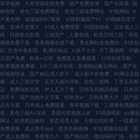
草草视频
|
久草资源在线免费
|
国产免费亚洲
|
国产在线看
|
国
多野结衣91大神 老司机足交 精品伊人大香蕉 丁香六月综合久在线 91在线免
精色情
|
黄色三级免费网址
|
黄色三级免费网址
|
91色网站
|
A
片黄色网
|
超碰福利97视屏
|
丝袜制服国产91
|
91视频迅雷下
费看 av四虎 91人人干 影音先锋av最新资源 午夜老湿机 91国模在线 最新影
载
|
亚洲天堂黄片
|
91成人免费观看
|
抖阴操操操
|
日本成人三
级
|
日韩焦点影视
|
三级国产
|
人妻在线
|
欧美日韩三区
|
香蕉
音先锋av网站 久1免费视频 先锋影音av资源站 午夜性网 色日韩欧美网 日韩
视频免费下载
|
香蕉视频在线下载
|
美女网站色免费的
|
91自拍
区
|
红杏午夜影院
|
欧洲区精品
|
人妖干少女
|
月丁香婷网
|
91麻
素人导航 人人干人人玩 青青草网av黄色在线 瑟色人妻 日韩精品无码久久 日
豆国产免费
|
欧美+日韩
|
免费真人直播观看
|
日韩在线导航
|
欧美视频免费看
|
A片三级片在线
|
亚洲精品麻豆网站
|
国产在
本超碰东京热 东方AV在线影库 欧美人妖调教 亚洲激喷 91香蕉天美在线观看
线视频快速
|
国产精品成人影片
|
成人影片影免费
|
91网豆花视
频
|
成人三级文学
|
五月天福利导航
|
在线三级网
|
丁香五月精
国产AV老师 青青草社区成人在线 亚瑟s色网 91视频在线日美女免费 国产精
品
|
免费电影在线
|
伊人五月丁香
|
日韩无码精品电影
|
日本高
清不卡
|
国产在线中文字幕
|
性欧美vr
|
日韩免费大片
|
国产精
品在线久久 日韩精品色色 中日韩欧无码视频 A片无码一区二区 蜜桃伊人精
品天天看
|
日本成人免费观看
|
青草视频下载
|
三级黄色视频试
看
|
黄色三级AV在线
|
美国另类视频人妖
|
91视频电影
|
av播放
品 五月天久久影院 91黑料在线视频白丝 福利Av在线播放 日韩色综合 草逼网
网址
|
欧美精品偷拍
|
变态另类人妖
|
日韩在线欧美
|
一级看片
免费视频
|
成人快手app
|
欧美色偷偷撸
|
91短视频在线看
|
国
站 蜜桃视频在线看 深夜免费网站 精品人妻中文字幕专区 国产第91页51 97午
产成人免费的
|
香蕉草久久
|
国产精品性
|
微拍福利广场
|
在线