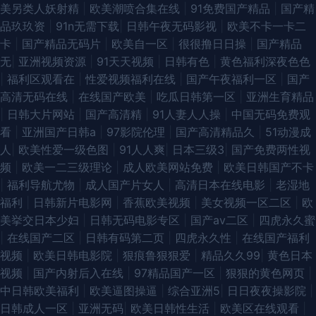
美另类人妖射精
|
欧美潮喷合集在线
|
91免费国产精品
|
国产精
品玖玖资
|
91n无需下载
|
日韩午夜无码影视
|
欧美不卡一卡二
卡
|
国产精品无码片
|
欧美自一区
|
很很撸日日操
|
国产精品
无
|
亚洲视频资源
|
91天天视频
|
日韩有色
|
黄色福利深夜色色
|
福利区观看在
|
性爱视频福利在线
|
国产午夜福利一区
|
国产
高清无码在线
|
在线国产欧美
|
吃瓜日韩第一区
|
亚洲生育精品
|
日韩大片网站
|
国产高清精
|
91人妻人人操
|
中国无码免费观
看
|
亚洲国产日韩a
|
97影院伦理
|
国产高清精品久
|
51动漫成
人
|
欧美性爱一级色图
|
91人人爽
|
日本三级3
|
国产免费两性视
频
|
欧美一二三级理论
|
成人欧美网站免费
|
欧美日韩国产不卡
|
福利导航尤物
|
成人国产片女人
|
高清日本在线电影
|
老湿地
福利
|
日韩新片电影网
|
香蕉欧美视频
|
美女视频一区二区
|
欧
美挙交日本少妇
|
日韩无码电影专区
|
国产av二区
|
四虎永久蜜
|
在线国产二区
|
日韩有码第二页
|
四虎永久性
|
在线国产福利
视频
|
欧美日韩电影院
|
狠痕鲁狠狠爱
|
精品久久99
|
黄色日本
视频
|
国产内射后入在线
|
97精品国产一区
|
狠狠的黄色网页
|
中日韩欧美福利
|
欧美逼图操逼
|
综合亚洲5
|
日日夜夜操影院
|
日韩成人一区
|
亚洲无码
|
欧美日韩性生活
|
欧美区在线观看
|